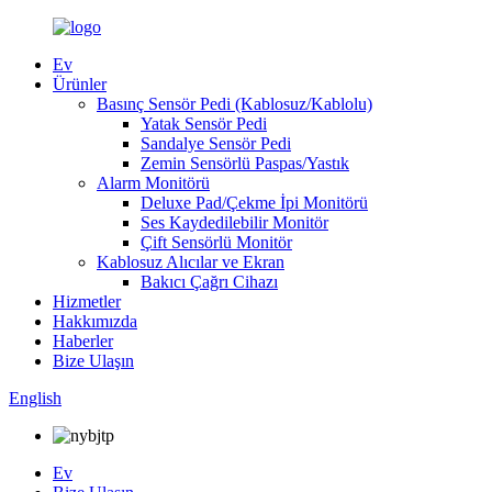
Ev
Ürünler
Basınç Sensör Pedi (Kablosuz/Kablolu)
Yatak Sensör Pedi
Sandalye Sensör Pedi
Zemin Sensörlü Paspas/Yastık
Alarm Monitörü
Deluxe Pad/Çekme İpi Monitörü
Ses Kaydedilebilir Monitör
Çift Sensörlü Monitör
Kablosuz Alıcılar ve Ekran
Bakıcı Çağrı Cihazı
Hizmetler
Hakkımızda
Haberler
Bize Ulaşın
English
Ev