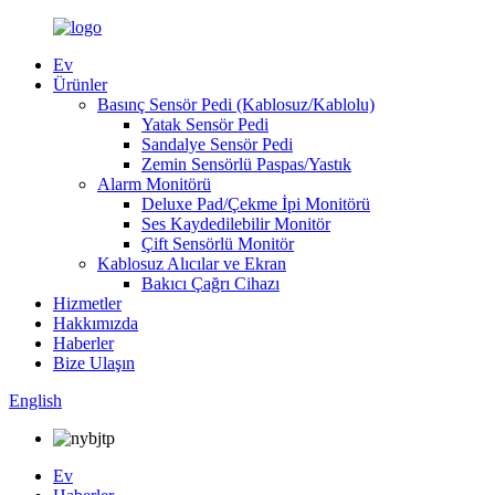
Ev
Ürünler
Basınç Sensör Pedi (Kablosuz/Kablolu)
Yatak Sensör Pedi
Sandalye Sensör Pedi
Zemin Sensörlü Paspas/Yastık
Alarm Monitörü
Deluxe Pad/Çekme İpi Monitörü
Ses Kaydedilebilir Monitör
Çift Sensörlü Monitör
Kablosuz Alıcılar ve Ekran
Bakıcı Çağrı Cihazı
Hizmetler
Hakkımızda
Haberler
Bize Ulaşın
English
Ev