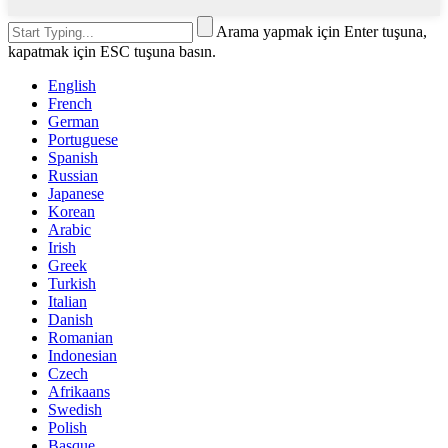
Arama yapmak için Enter tuşuna,
kapatmak için ESC tuşuna basın.
English
French
German
Portuguese
Spanish
Russian
Japanese
Korean
Arabic
Irish
Greek
Turkish
Italian
Danish
Romanian
Indonesian
Czech
Afrikaans
Swedish
Polish
Basque