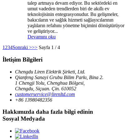
talep artmaya devam ediyor. Bu sektördeki en
umut vadeden trendlerden biri de akıllı ev
teknolojisinin entegrasyonudur. Bu gelişmeler,
bakıcıların ve sağlık hizmeti sağlayıcılarının
yaşlıların refahını yönetme biçimini dönüştürüyor
ve geliştiriyor...
Devamını oku
1
2
3
4
Sonraki >
>>
Sayfa 1 / 4
İletişim Bilgileri
Chengdu Liren Elektrik Şirketi, Ltd.
Qianfeng Sanayi Grubu Bilim Parkı, Bina 2.
1 Chengji Yolu, Chenghua Bölgesi,
Chengdu, Siçuan. Çin. 610052
customerservice@lirenltd.com
+86 13980482356
Hakkımızda daha fazla bilgi edinin
Sosyal Medyada