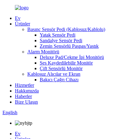
Ev
Ürünler
Basınç Sensör Pedi (Kablosuz/Kablolu)
Yatak Sensör Pedi
Sandalye Sensör Pedi
Zemin Sensörlü Paspas/Yastık
Alarm Monitörü
Deluxe Pad/Çekme İpi Monitörü
Ses Kaydedilebilir Monitör
Çift Sensörlü Monitör
Kablosuz Alıcılar ve Ekran
Bakıcı Çağrı Cihazı
Hizmetler
Hakkımızda
Haberler
Bize Ulaşın
English
Ev