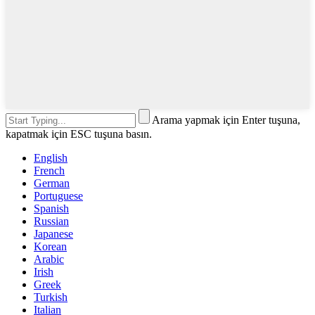
Arama yapmak için Enter tuşuna,
kapatmak için ESC tuşuna basın.
English
French
German
Portuguese
Spanish
Russian
Japanese
Korean
Arabic
Irish
Greek
Turkish
Italian