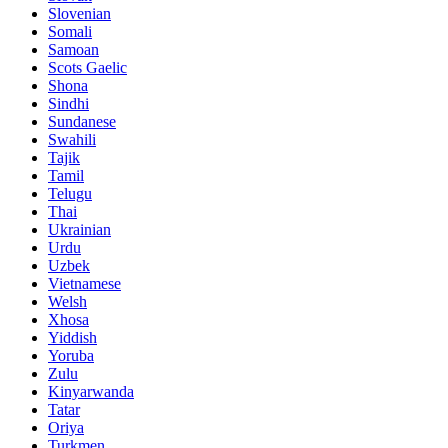
Slovenian
Somali
Samoan
Scots Gaelic
Shona
Sindhi
Sundanese
Swahili
Tajik
Tamil
Telugu
Thai
Ukrainian
Urdu
Uzbek
Vietnamese
Welsh
Xhosa
Yiddish
Yoruba
Zulu
Kinyarwanda
Tatar
Oriya
Turkmen