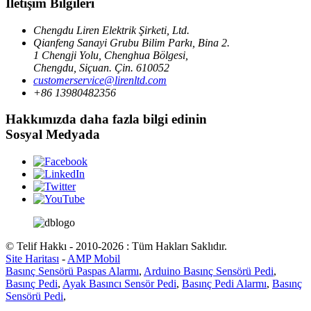
İletişim Bilgileri
Chengdu Liren Elektrik Şirketi, Ltd.
Qianfeng Sanayi Grubu Bilim Parkı, Bina 2.
1 Chengji Yolu, Chenghua Bölgesi,
Chengdu, Siçuan. Çin. 610052
customerservice@lirenltd.com
+86 13980482356
Hakkımızda daha fazla bilgi edinin
Sosyal Medyada
© Telif Hakkı - 2010-2026 : Tüm Hakları Saklıdır.
Site Haritası
-
AMP Mobil
Basınç Sensörü Paspas Alarmı
,
Arduino Basınç Sensörü Pedi
,
Basınç Pedi
,
Ayak Basıncı Sensör Pedi
,
Basınç Pedi Alarmı
,
Basınç
Sensörü Pedi
,