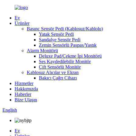
Ev
Ürünler
Basınç Sensör Pedi (Kablosuz/Kablolu)
Yatak Sensör Pedi
Sandalye Sensör Pedi
Zemin Sensörlü Paspas/Yastık
Alarm Monitörü
Deluxe Pad/Çekme İpi Monitörü
Ses Kaydedilebilir Monitör
Çift Sensörlü Monitör
Kablosuz Alıcılar ve Ekran
Bakıcı Çağrı Cihazı
Hizmetler
Hakkımızda
Haberler
Bize Ulaşın
English
Ev