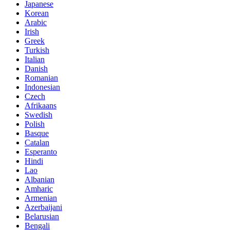
Japanese
Korean
Arabic
Irish
Greek
Turkish
Italian
Danish
Romanian
Indonesian
Czech
Afrikaans
Swedish
Polish
Basque
Catalan
Esperanto
Hindi
Lao
Albanian
Amharic
Armenian
Azerbaijani
Belarusian
Bengali